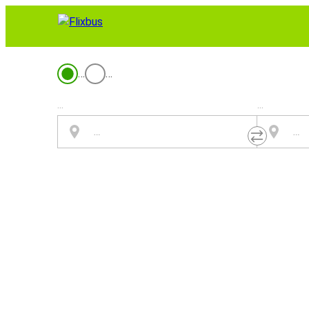
…
…
...
...